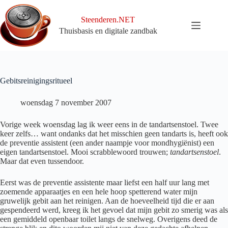
Ga
naar
Steenderen.NET
de
Thuisbasis en digitale zandbak
inhoud
Gebitsreinigingsritueel
woensdag 7 november 2007
Vorige week woensdag lag ik weer eens in de tandartsenstoel. Twee
keer zelfs… want ondanks dat het misschien geen tandarts is, heeft ook
de preventie assistent (een ander naampje voor mondhygiënist) een
eigen tandartsenstoel. Mooi scrabblewoord trouwen;
tandartsenstoel
.
Maar dat even tussendoor.
Eerst was de preventie assistente maar liefst een half uur lang met
zoemende apparaatjes en een hele hoop spetterend water mijn
gruwelijk gebit aan het reinigen. Aan de hoeveelheid tijd die er aan
gespendeerd werd, kreeg ik het gevoel dat mijn gebit zo smerig was als
een gemiddeld openbaar toilet langs de snelweg. Overigens deed de