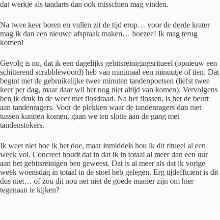
dat werkje als tandarts dan ook misschien mag vinden.
Na twee keer boren en vullen zit de tijd erop… voor de derde krater
mag ik dan een nieuwe afspraak maken… hoezee! Ik mag terug
komen!
Gevolg is nu, dat ik een dagelijks gebitsreinigingsritueel (opnieuw een
schitterend scrabblewoord) heb van minimaal een minuutje of tien. Dat
begint met de gebruikelijke twee minuten tandenpoetsen (liefst twee
keer per dag, maar daar wil het nog niet altijd van komen). Vervolgens
ben ik druk in de weer met flosdraad. Na het flossen, is het de beurt
aan tandenragers. Voor de plekken waar de tandenragers dan niet
tussen kunnen komen, gaan we ten slotte aan de gang met
tandenstokers.
Ik weet niet hoe ik het doe, maar inmiddels hou ik dit ritueel al een
week vol. Concreet houdt dat in dat ik in totaal al meer dan een uur
aan het gebitsreinigen ben geweest. Dat is al meer als dat ik vorige
week woensdag in totaal in de stoel heb gelegen. Erg tijdefficient is dit
dus niet… of zou dit nou net niet de goede manier zijn om hier
tegenaan te kijken?