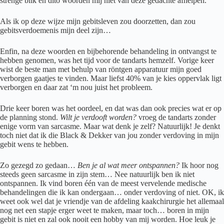
strenge blik en dito woorden mij niet van deze gedachte afhelpen.
Als ik op deze wijze mijn gebitsleven zou doorzetten, dan zou
gebitsverdoemenis mijn deel zijn…
Enfin, na deze woorden en bijbehorende behandeling in ontvangst te
hebben genomen, was het tijd voor de tandarts hemzelf. Vorige keer
wist de beste man met behulp van röntgen apparatuur mijn goed
verborgen gaatjes te vinden. Maar liefst 40% van je kies oppervlak ligt
verborgen en daar zat ‘m nou juist het probleem.
Drie keer boren was het oordeel, en dat was dan ook precies wat er op
de planning stond.
Wilt je verdooft worden?
vroeg de tandarts zonder
enige vorm van sarcasme. Maar wat denk je zelf? Natuurlijk! Je denkt
toch niet dat ik die Black & Dekker van jou zonder verdoving in mijn
gebit wens te hebben.
Zo gezegd zo gedaan…
Ben je al wat meer ontspannen?
Ik hoor nog
steeds geen sarcasme in zijn stem… Nee natuurlijk ben ik niet
ontspannen. Ik vind boren één van de meest vervelende medische
behandelingen die ik kan ondergaan… onder verdoving of niet. OK, ik
weet ook wel dat je vriendje van de afdeling kaakchirurgie het allemaal
nog net een stapje erger weet te maken, maar toch… boren in mijn
gebit is niet en zal ook nooit een hobby van mij worden. Hoe leuk je