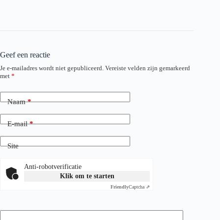
Geef een reactie
Je e-mailadres wordt niet gepubliceerd.
Vereiste velden zijn gemarkeerd
met
*
Naam
*
E-mail
*
Site
Anti-robotverificatie
Klik om te starten
Friendly
Captcha ⇗