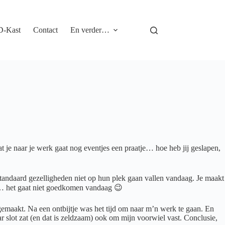
D-Kast
Contact
En verder…
t je naar je werk gaat nog eventjes een praatje… hoe heb jij geslapen,
 standaard gezelligheden niet op hun plek gaan vallen vandaag. Je maakt
 al… het gaat niet goedkomen vandaag 😉
emaakt. Na een ontbijtje was het tijd om naar m’n werk te gaan. En
aar slot zat (en dat is zeldzaam) ook om mijn voorwiel vast. Conclusie,