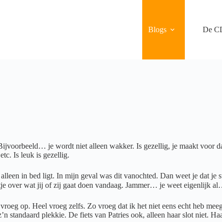
Blogs
De C
jvoorbeeld… je wordt niet alleen wakker. Is gezellig, je maakt voor da
c. Is leuk is gezellig.
alleen in bed ligt. In mijn geval was dit vanochted. Dan weet je dat je
praatje over wat jij of zij gaat doen vandaag. Jammer… je weet eigenlijk
oeg op. Heel vroeg zelfs. Zo vroeg dat ik het niet eens echt heb meeg
z’n standaard plekkie. De fiets van Patries ook, alleen haar slot niet. H