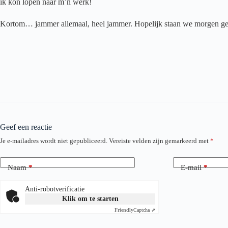
ik kon lopen naar m’n werk!
Kortom… jammer allemaal, heel jammer. Hopelijk staan we morgen ge
Geef een reactie
Je e-mailadres wordt niet gepubliceerd.
Vereiste velden zijn gemarkeerd met
*
Naam
*
E-mail
*
Anti-robotverificatie
Klik om te starten
Friendly
Captcha ⇗