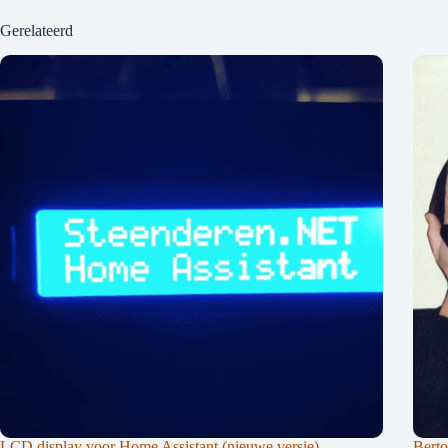
Gerelateerd
LCD display voor Home Assistant (nieuwe versie)
Berto