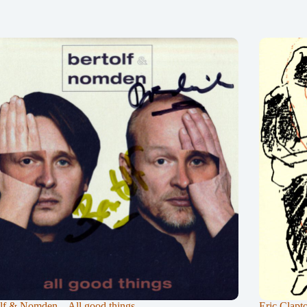
lf & Nomden – All good things
Eric Clapt