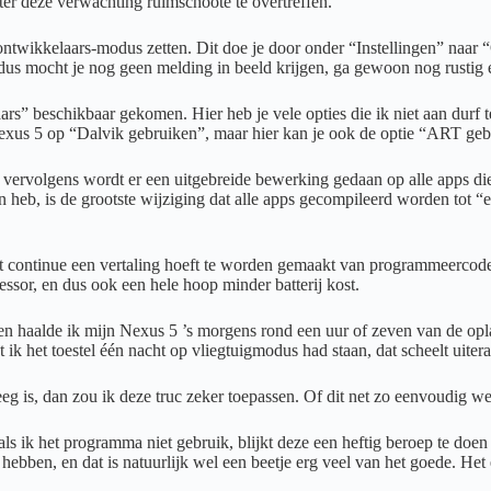
hter deze verwachting ruimschoote te overtreffen.
 ontwikkelaars-modus zetten. Dit doe je door onder “Instellingen” naar 
 dus mocht je nog geen melding in beeld krijgen, ga gewoon nog rustig 
ars” beschikbaar gekomen. Hier heb je vele opties die ik niet aan durf 
 Nexus 5 op “Dalvik gebruiken”, maar hier kan je ook de optie “ART g
 vervolgens wordt er een uitgebreide bewerking gedaan op alle apps die j
repen heb, is de grootste wijziging dat alle apps gecompileerd worden t
iet continue een vertaling hoeft te worden gemaakt van programmeercode 
essor, en dus ook een hele hoop minder batterij kost.
eren haalde ik mijn Nexus 5 ’s morgens rond een uur of zeven van de opl
 ik het toestel één nacht op vliegtuigmodus had staan, dat scheelt uite
eg is, dan zou ik deze truc zeker toepassen. Of dit net zo eenvoudig we
 als ik het programma niet gebruik, blijkt deze een heftig beroep te doen
 hebben, en dat is natuurlijk wel een beetje erg veel van het goede. Het 