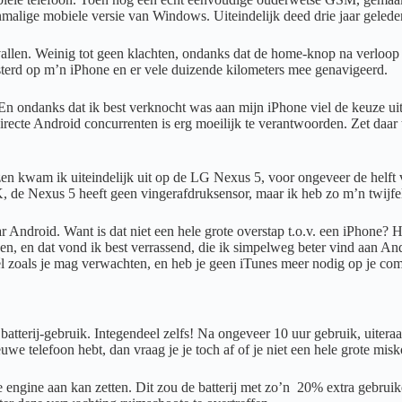
lige mobiele versie van Windows. Uiteindelijk deed drie jaar geleden, 
vallen. Weinig tot geen klachten, ondanks dat de home-knop na verloop v
terd op m’n iPhone en er vele duizende kilometers mee genavigeerd.
. En ondanks dat ik best verknocht was aan mijn iPhone viel de keuze u
directe Android concurrenten is erg moeilijk te verantwoorden. Zet daar
en kwam ik uiteindelijk uit op de LG Nexus 5, voor ongeveer de helft v
K, de Nexus 5 heeft geen vingerafdruksensor, maar ik heb zo m’n twijfel
 Android. Want is dat niet een hele grote overstap t.o.v. een iPhone? He
ken, en dat vond ik best verrassend, die ik simpelweg beter vind aan 
als je mag verwachten, en heb je geen iTunes meer nodig op je computer
et batterij-gebruik. Integendeel zelfs! Na ongeveer 10 uur gebruik, uiter
nieuwe telefoon hebt, dan vraag je je toch af of je niet een hele grote 
ngine aan kan zetten. Dit zou de batterij met zo’n 20% extra gebruiker