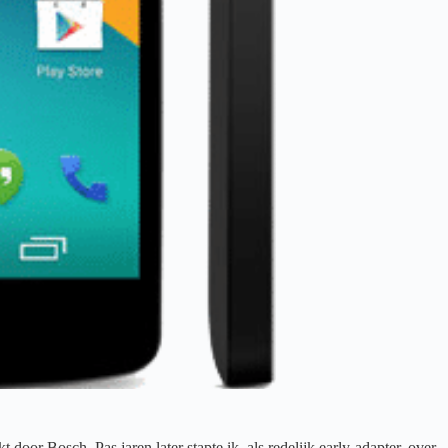
or Bosch. Pas jaren later stapte ik, als redelijk early-adapter, over