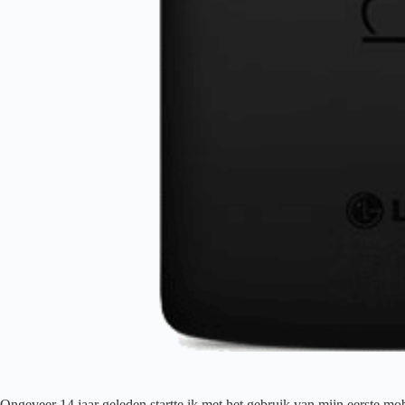
Ongeveer 14 jaar geleden startte ik met het gebruik van mijn eerste mo