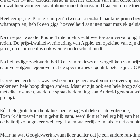
op wat toen voor een smartphone moest doorgaan. Draaiend op de toenma
Heel eerlijk; de iPhone is mij zo’n twee-en-een-half jaar lang prima be
whapsapp-en, heb ik een giga-hoeveelheid aan uren naar muziek geluis
Na drie jaar was de iPhone 4 uiteindelijk echt wel toe aan vervanging
reden. De prijs-kwaliteit-verhouding van Apple, ten opzichte van zijn 
jaren, en daarmee dus ook weinig onderscheid biedt.
Na het nodige zoekwerk, bekijken van reviews en vergelijken van prijz
daar vervolgens tegenover dat de specificaties eigenlijk beter zijn… O
Ik zeg heel eerlijk ik was best een beetje benauwd voor de overstap naar
zeker een hele hoop dingen anders. Maar er zijn ook een hele hoop za
met elkaar samen, werkt de spraakherkenning van Android gewoon wél zo
prettig).
Één hele grote truc die ik hier heel graag wil delen is de volgende;
Toen ik dit toestel net in gebruik nam, werd ik niet heel erg blij van h
de batterij zo ongeveer wel leeg. Laten we eerlijk zijn, als je net een 
Maar na wat Google-werk kwam ik er achter dat je een andere run-time e