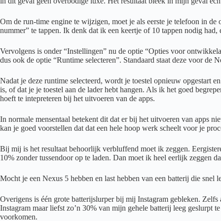
in dit geval geen overbodige luxe. Het resultaat bleek in mijn geval ec
Om de run-time engine te wijzigen, moet je als eerste je telefoon in de
nummer” te tappen. Ik denk dat ik een keertje of 10 tappen nodig had,
Vervolgens is onder “Instellingen” nu de optie “Opties voor ontwikkela
dus ook de optie “Runtime selecteren”. Standaard staat deze voor de
Nadat je deze runtime selecteerd, wordt je toestel opnieuw opgestart en
is, of dat je je toestel aan de lader hebt hangen. Als ik het goed beg
hoeft te intepreteren bij het uitvoeren van de apps.
In normale mensentaal betekent dit dat er bij het uitvoeren van apps n
kan je goed voorstellen dat dat een hele hoop werk scheelt voor je proc
Bij mij is het resultaat behoorlijk verbluffend moet ik zeggen. Eergist
10% zonder tussendoor op te laden. Dan moet ik heel eerlijk zeggen dat
Mocht je een Nexus 5 hebben en last hebben van een batterij die snel le
Overigens is één grote batterijslurper bij mij Instagram gebleken. Zelfs
Instagram maar liefst zo’n 30% van mijn gehele batterij leeg geslurpt te
voorkomen.