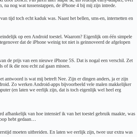
na nog wat tussenstappen, de iPhone 4 bij mij zijn intrede.
an tijd toch echt kaduk was. Naast het bellen, sms-en, internetten en
iteindelijk op een Android toestel. Waarom? Eigenlijk om één simpele
 tegenover dat de iPhone weinig tot niet is geinnoveerd de afgelopen
an de prijs van een nieuwe iPhone 5S. Dat is nogal een verschil. Zet
s of ik die nou echt zal gaan missen.
t antwoord is wat mij betreft Nee. Zijn er dingen anders, ja er zijn
Android. Zo werken Android-apps bijvoorbeeld vele malen makkelijker
 (en laten we eerlijk zijn, dat is toch eigenlijk wel heel erg
aard afhankelijk van hoe intensief ik van het toestel gebruik maakte, was
miskoop hebt gedaan…
stijd moeten uitbreiden. En laten we eerlijk zijn, twee uur extra was