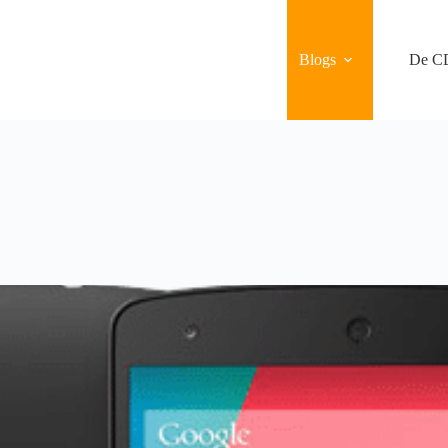
Blogs
De C