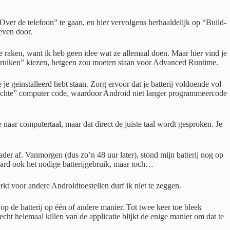
“Over de telefoon” te gaan, en hier vervolgens herhaaldelijk op “Build-
even door.
te raken, want ik heb geen idee wat ze allemaal doen. Maar hier vind je
ebruiken” kiezen, hetgeen zou moeten staan voor Advanced Runtime.
e geinstalleerd hebt staan. Zorg ervoor dat je batterij voldoende vol
ot “echte” computer code, waardoor Android niet langer programmeercode
naar computertaal, maar dat direct de juiste taal wordt gesproken. Je
ader af. Vanmorgen (dus zo’n 48 uur later), stond mijn batterij nog op
raard ook het nodige batterijgebruik, maar toch…
rkt voor andere Androidtoestellen durf ik niet te zeggen.
 op de batterij op één of andere manier. Tot twee keer toe bleek
echt helemaal killen van de applicatie blijkt de enige manier om dat te