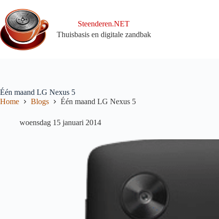
Ga
naar
de
Steenderen.NET
inhoud
Thuisbasis en digitale zandbak
Één maand LG Nexus 5
Home
Blogs
Één maand LG Nexus 5
woensdag 15 januari 2014