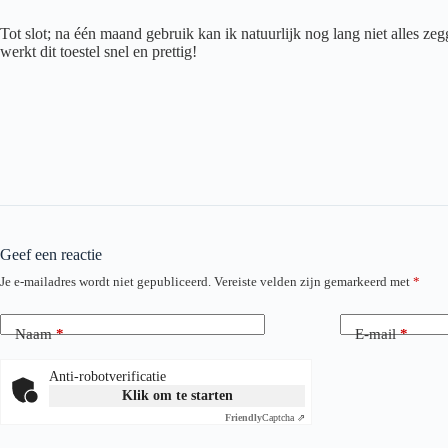
Tot slot; na één maand gebruik kan ik natuurlijk nog lang niet alles zeg
werkt dit toestel snel en prettig!
Geef een reactie
Je e-mailadres wordt niet gepubliceerd.
Vereiste velden zijn gemarkeerd met
*
Naam
*
E-mail
*
Anti-robotverificatie
Klik om te starten
Friendly
Captcha ⇗