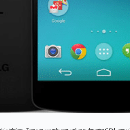
biele telefoon. Toen nog een echt eenvoudige ouderwetse GSM, gemaakt do