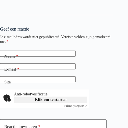
Geef een reactie
Je e-mailadres wordt niet gepubliceerd.
Vereiste velden zijn gemarkeerd
met
*
Naam
*
E-mail
*
Site
Anti-robotverificatie
Klik om te starten
Friendly
Captcha ⇗
Reactie toevoegen
*