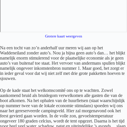
Grotere kaart weergeven
Na een tocht van zo’n anderhalf uur meren wij aan op het
Waddeneiland zonder auto’s. Nou ja bijna geen auto’s dan… het blijkt
namelijk enorm stimulerend voor de plaatselijke economie als je geen
auto’s van buitenaf toe staat. Het vervoer van andermans spullen blijkt
namelijk ongeveer inkomstenbron nummer 1. Maar goed, het zorgt er
in ieder geval voor dat wij niet zelf met drie grote pakketten hoeven te
sjouwen.
Op de kade staat het welkomscomité ons op te wachten. Zowel
aankomend bruid als bruidegom verwelkomen alle gasten die van de
boot afkomen. Na het ophalen van de huurfietsen (staat waarschijnlijk
op nummer twee van de lokale economie stimulans) spoeden wij ons
naar het gereserveerde campingveld. Hier zal morgenavond ook het
feest gevierd gaan worden. In de volle zon, gevoelstemperatuur
ongeveer 180 graden celcius, wordt de tent opgezet. Daarna is het tijd
voor heel veel water, schaduw, patat en uiteindelijke ’s avonds… slaap.