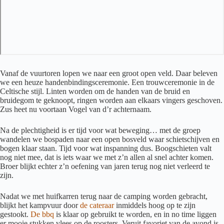
Vanaf de vuurtoren lopen we naar een groot open veld. Daar beleven
we een heuze handenbindingsceremonie. Een trouwceremonie in de
Celtische stijl. Linten worden om de handen van de bruid en
bruidegom te geknoopt, ringen worden aan elkaars vingers geschoven.
Zus heet nu voortaan Vogel van d’r achternaam.
Na de plechtigheid is er tijd voor wat beweging… met de groep
wandelen we bospaden naar een open bosveld waar schietschijven en
bogen klaar staan. Tijd voor wat inspanning dus. Boogschieten valt
nog niet mee, dat is iets waar we met z’n allen al snel achter komen.
Broer blijkt echter z’n oefening van jaren terug nog niet verleerd te
zijn.
Nadat we met huifkarren terug naar de camping worden gebracht,
blijkt het kampvuur door
de cateraar
inmiddels hoog op te zijn
gestookt.
De bbq
is klaar op gebruikt te worden, en in no time liggen
er mooie stukken vlees op de roosters. Veruit favoriet van de avond is