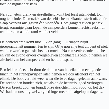
toch de highlander steak!
Na vuur, eten, drank en gezelligheid komt het feest uiteindelijk toch
nog ten einde. De muziek van de celtische muzikanten sterft uit, en de
slaap overvalt alle gasten één voor één. Hotelgangers rijden per taxi
terug, sommige gaan lopen, de campeerders kunnen rechtstreeks hun
tent in rollen aan de rand van het veld.
De ochtend erna komt moeilijk op gang… uitslapen blijkt
groepsactiviteit nummer één te zijn. Of je nou al je tent uit bent of niet,
wakker worden gaat slechts met moeite. Na een verfrissende douche
en van de avond ervoor overgebleven appeltaart als ontbijt, nemen we
afscheid van het campeerveld en het bruidspaar.
Een lekkere fietstocht door de duinen van het eiland en een goede
lunch in het strandpaviljoen later, nemen we ook afscheid van het
eiland. De boot vertrekt weer waar die twee dagen geleden aankwam.
De zeehonden houden zich, net als op de heenreis, goed verborgen.
De zon breekt door, en brandt onze gezichten mooi rood op het dek.
We hadden ons nog wel zo goed ingesmeerd de afgelopen dagen…