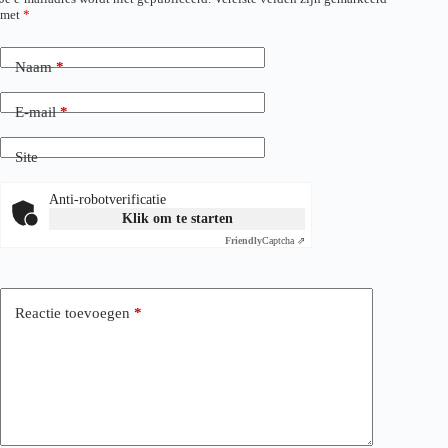
met
*
Naam
*
E-mail
*
Site
Anti-robotverificatie
Klik om te starten
Friendly
Captcha ⇗
Reactie toevoegen
*