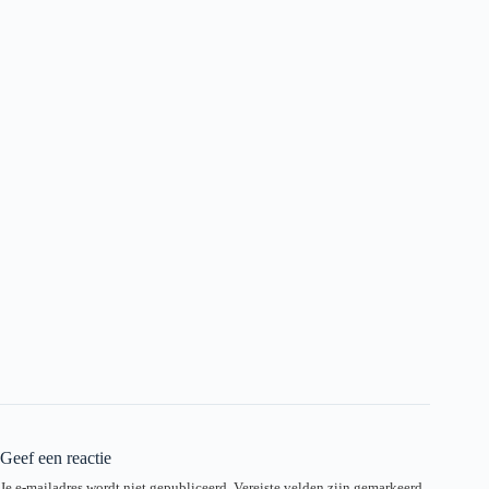
Geef een reactie
Je e-mailadres wordt niet gepubliceerd.
Vereiste velden zijn gemarkeerd