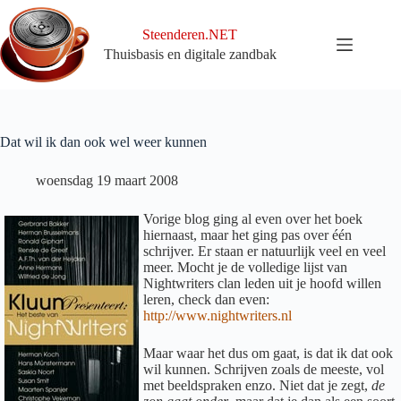
Ga
naar
Steenderen.NET
de
Thuisbasis en digitale zandbak
inhoud
Dat wil ik dan ook wel weer kunnen
woensdag 19 maart 2008
Vorige blog ging al even over het boek
hiernaast, maar het ging pas over één
schrijver. Er staan er natuurlijk veel en veel
meer. Mocht je de volledige lijst van
Nightwriters clan leden uit je hoofd willen
leren, check dan even:
http://www.nightwriters.nl
Maar waar het dus om gaat, is dat ik dat ook
wil kunnen. Schrijven zoals de meeste, vol
met beeldspraken enzo. Niet dat je zegt,
de