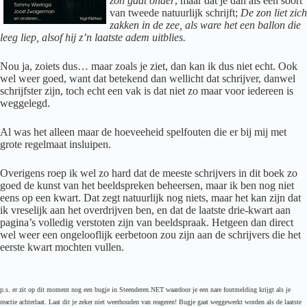
zon gaat onder
, maar dat je dan als een soort
van tweede natuurlijk schrijft;
De zon liet zich
zakken in de zee, als ware het een ballon die
leeg liep, alsof hij z’n laatste adem uitblies.
Nou ja, zoiets dus… maar zoals je ziet, dan kan ik dus niet echt. Ook
wel weer goed, want dat betekend dan wellicht dat schrijver, danwel
schrijfster zijn, toch echt een vak is dat niet zo maar voor iedereen is
weggelegd.
Al was het alleen maar de hoeveeheid spelfouten die er bij mij met
grote regelmaat insluipen.
Overigens roep ik wel zo hard dat de meeste schrijvers in dit boek zo
goed de kunst van het beeldspreken beheersen, maar ik ben nog niet
eens op een kwart. Dat zegt natuurlijk nog niets, maar het kan zijn dat
ik vreselijk aan het overdrijven ben, en dat de laatste drie-kwart aan
pagina’s volledig verstoten zijn van beeldspraak. Hetgeen dan direct
wel weer een ongelooflijk eerbetoon zou zijn aan de schrijvers die het
eerste kwart mochten vullen.
p.s. er zit op dit moment nog een bugje in Steenderen.NET waardoor je een nare foutmelding krijgt als je
reactie achterlaat. Laat dit je zeker niet weerhouden van reageren! Bugje gaat weggewerkt worden als de laatste