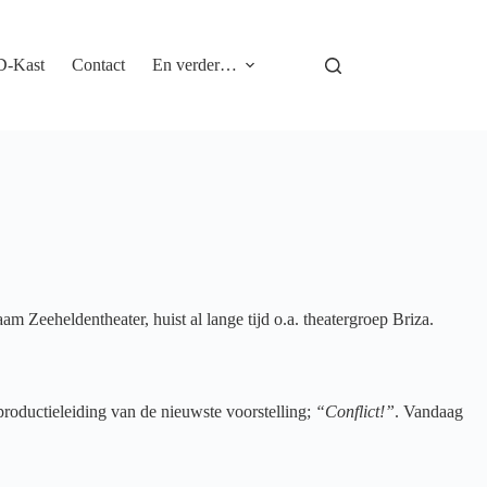
D-Kast
Contact
En verder…
aam Zeeheldentheater, huist al lange tijd o.a. theatergroep Briza.
 productieleiding van de nieuwste voorstelling;
“Conflict!”
. Vandaag