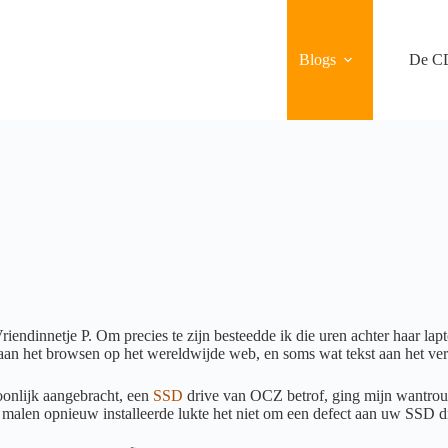
Blogs
De C
riendinnetje P. Om precies te zijn besteedde ik die uren achter haar l
. aan het browsen op het wereldwijde web, en soms wat tekst aan het ve
oonlijk aangebracht, een
SSD
drive van OCZ betrof, ging mijn wantrouw
malen opnieuw installeerde lukte het niet om een defect aan uw SSD dri