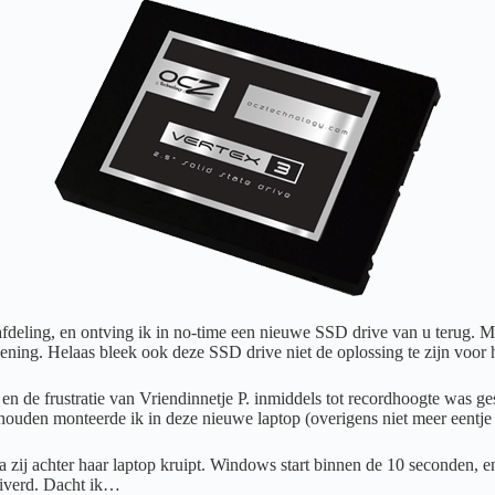
eafdeling, en ontving ik in no-time een nieuwe SSD drive van u terug. 
ning. Helaas bleek ook deze SSD drive niet de oplossing te zijn voor h
 de frustratie van Vriendinnetje P. inmiddels tot recordhoogte was ge
e houden monteerde ik in deze nieuwe laptop (overigens niet meer eent
dra zij achter haar laptop kruipt. Windows start binnen de 10 seconden,
iverd. Dacht ik…