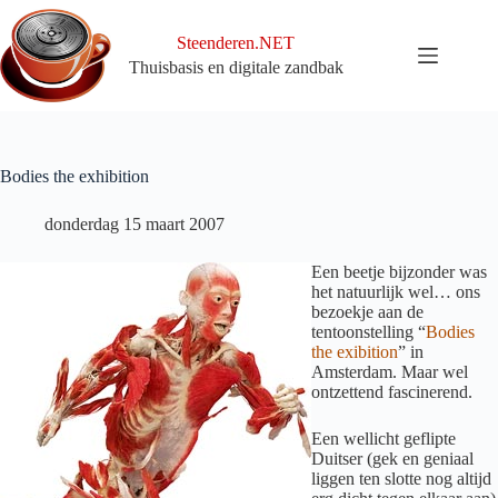
Ga
naar
Steenderen.NET
de
Thuisbasis en digitale zandbak
inhoud
Bodies the exhibition
donderdag 15 maart 2007
Een beetje bijzonder was
het natuurlijk wel… ons
bezoekje aan de
tentoonstelling “
Bodies
the exibition
” in
Amsterdam. Maar wel
ontzettend fascinerend.
Een wellicht geflipte
Duitser (gek en geniaal
liggen ten slotte nog altijd