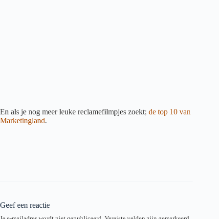
En als je nog meer leuke reclamefilmpjes zoekt;
de top 10 van
Marketingland
.
Geef een reactie
Je e-mailadres wordt niet gepubliceerd.
Vereiste velden zijn gemarkeerd