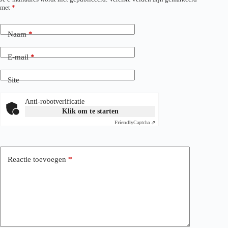
met
*
Naam
*
E-mail
*
Site
Anti-robotverificatie
Klik om te starten
Friendly
Captcha ⇗
Reactie toevoegen
*