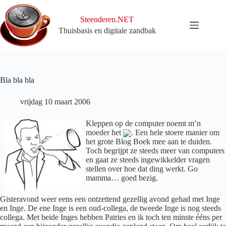
Ga
naar
Steenderen.NET
de
Thuisbasis en digitale zandbak
inhoud
Bla bla bla
vrijdag 10 maart 2006
Kleppen op de computer noemt m’n
moeder het
. Een hele stoere manier om
het grote Blog Boek mee aan te duiden.
Toch begrijpt ze steeds meer van computers
en gaat ze steeds ingewikkelder vragen
stellen over hoe dat ding werkt. Go
mamma… goed bezig.
Gisteravond weer eens een ontzettend gezellig avond gehad met Inge
en Inge. De ene Inge is een oud-collega, de tweede Inge is nog steeds
collega. Met beide Inges hebben Patries en ik toch ten minste ééns per