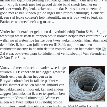
maand een bijzonder gezellig avondje gepland staan. Om heel eerlijk te
zijn, krijg ik steeds mee het gevoel dat de band steeds hechter en
relaxter wordt. Erg leuk, zeker ook om dat Patries het zo ontzettend
goed met ze kan vinden (en de Inges met Patries natuurlijk). Leuk dat
ik een stel leuke collega’s heb natuurlijk, maar is ook wel zo leuk als
Patries er wat mee heeft zeg maar…
Verder ben ik erachter gekomen dat verhuisbedrijf Duim & Van Slijpe
werkelijk waar staan te trappen om te komen helpen met verhuizen! Ze
willen nu al weten hoe laat ze over twee weken moeten klaar staan met
de bolide. Ik hou van jullie mensen !!! Zelfs nu jullie met tien
centimeter sneeuw in de tuin de tuin zomerklaar aan het maken zijn
.
Zal e.e.a. ook even gaan kortsluiten met verhuisbedrijf Van Steenderen
& Van Der Sluis.
Vanavond met m’n schoonvader twee lange
stukken UTP kabel aan het leggen geweest.
Sinds een paar dagen hebben ze in
Bergschenhoek het installatie pakket van
KPN internet & bellen binnen. Inhoud van
het pakket ziet er mooi uit, kan niet anders
zeggen (ondanks dat ik zeer te spreken ben
over mijn Versatel uitrusting). Waren er
alleen wel twee lijntjes UTP nodig om de
computers vanuit de meterkast aan te sluiten. Met Martijn kocht ik