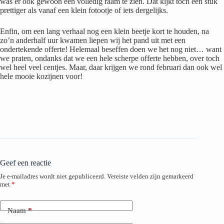
was er ook gewoon een volledig raam te zien. Dat kijkt toch een stuk
prettiger als vanaf een klein fotootje of iets dergelijks.
Enfin, om een lang verhaal nog een klein beetje kort te houden, na
zo’n anderhalf uur kwamen liepen wij het pand uit met een
ondertekende offerte! Helemaal beseffen doen we het nog niet… want
we praten, ondanks dat we een hele scherpe offerte hebben, over toch
wel heel veel centjes. Maar, daar krijgen we rond februari dan ook wel
hele mooie kozijnen voor!
Geef een reactie
Je e-mailadres wordt niet gepubliceerd.
Vereiste velden zijn gemarkeerd
met
*
Naam
*