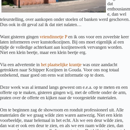
dat
enthousiasm
e, dan wel
teleurstelling, over aankopen onder stoelen of banken werd geschoven.
Dus ook in dit geval zal ik dat niet nalaten…
Want gisteren gingen
vriendinnetje P
en ik ons voor een zoveelste keer
laten informeren over kunstofkozijnen. Bij ons moet eigenlijk al een
tijdje de volledige achterkant aan kozijnenwerk vervangen worden.
Niet een klein beetje, maar een klein beetje erg.
Via een advertentie in
het plaatselijke krantje
was onze aandacht
getrokken naar Schipper Kozijnen in Gouda. Voor ons nog totaal
onbekend, maar goed om eens wat informatie op te doen.
Deze week was al iemand langs geweest om e.e.a. op te meten en een
offerte op te maken, gisteren gingen wij, met de offerte onder de arm,
praten over de offerte en kijken naar de voorgestelde materialen.
Om te beginnen zag de showroom en ronduit professioneel uit. Alle
materialen die we graag wilde zien waren aanwezig. Niet een klein
voorbeeldje, maar helemaal in het echt. Als we een deur wilde zien,
dan wat er ook een deur te zien, en als we een raam wilde zien, dan