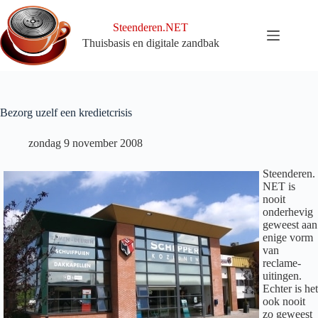
Ga
naar
Steenderen.NET
de
Thuisbasis en digitale zandbak
inhoud
Bezorg uzelf een kredietcrisis
zondag 9 november 2008
Steenderen.
NET is
nooit
onderhevig
geweest aan
enige vorm
van
reclame-
uitingen.
Echter is het
ook nooit
zo geweest