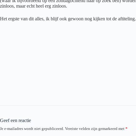
(waar ik bijvoorbeeld op een zondagochtend naar op zoek ben) worde
zinloos, maar echt heel erg zinloos.
Het ergste van dit alles, ik blijf ook gewoon nog kijken tot de aftitelin
Geef een reactie
Je e-mailadres wordt niet gepubliceerd.
Vereiste velden zijn gemarkeerd met
*