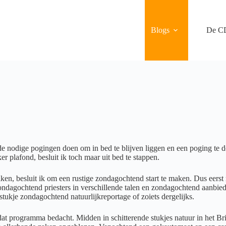
Blogs
De C
e nodige pogingen doen om in bed te blijven liggen en een poging te do
er plafond, besluit ik toch maar uit bed te stappen.
iken, besluit ik om een rustige zondagochtend start te maken. Dus eers
dagochtend priesters in verschillende talen en zondagochtend aanbied
ukje zondagochtend natuurlijkreportage of zoiets dergelijks.
 dat programma bedacht. Midden in schitterende stukjes natuur in het Br