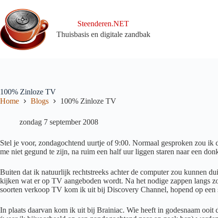
Ga
naar
de
Steenderen.NET
inhoud
Thuisbasis en digitale zandbak
100% Zinloze TV
Home
Blogs
100% Zinloze TV
zondag 7 september 2008
Stel je voor, zondagochtend uurtje of 9:00. Normaal gesproken zou ik d
me niet gegund te zijn, na ruim een half uur liggen staren naar een donk
Buiten dat ik natuurlijk rechtstreeks achter de computer zou kunnen du
kijken wat er op TV aangeboden wordt. Na het nodige zappen langs zon
soorten verkoop TV kom ik uit bij Discovery Channel, hopend op een st
In plaats daarvan kom ik uit bij Brainiac. Wie heeft in godesnaam ooit