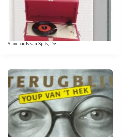
Standaards van Spits, De