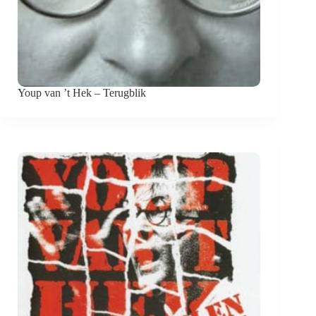
Youp van ’t Hek – Terugblik