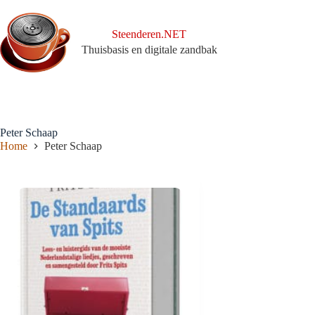
Ga
naar
de
Steenderen.NET
inhoud
Thuisbasis en digitale zandbak
Peter Schaap
Home
Peter Schaap