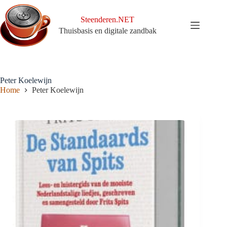
Ga
naar
Steenderen.NET
de
Thuisbasis en digitale zandbak
inhoud
Peter Koelewijn
Home
Peter Koelewijn