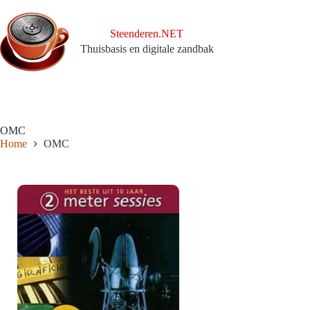
Ga
naar
de
Steenderen.NET
inhoud
Thuisbasis en digitale zandbak
OMC
Home
OMC