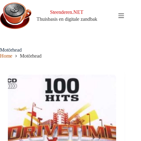
Ga
naar
Steenderen.NET
de
Thuisbasis en digitale zandbak
inhoud
Motörhead
Home
Motörhead