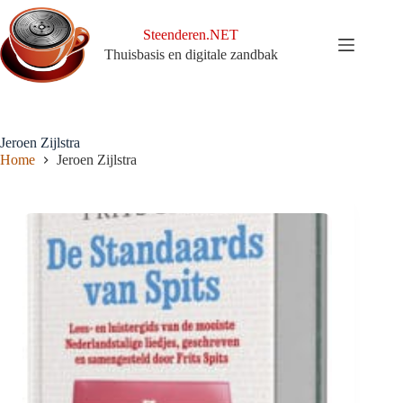
Ga
naar
Steenderen.NET
de
Thuisbasis en digitale zandbak
inhoud
Jeroen Zijlstra
Home
Jeroen Zijlstra