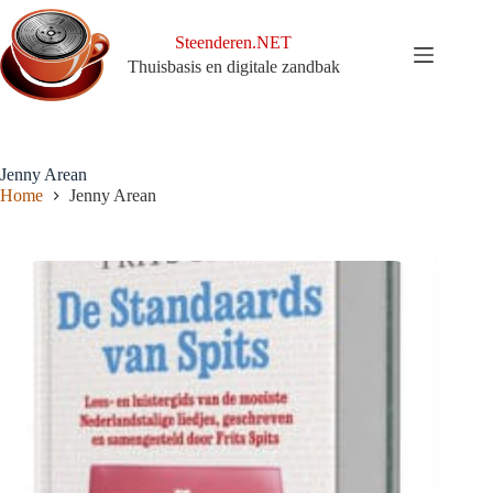
Ga
naar
Steenderen.NET
de
Thuisbasis en digitale zandbak
inhoud
Jenny Arean
Home
Jenny Arean