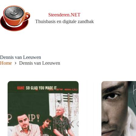
Ga
naar
de
Steenderen.NET
inhoud
Thuisbasis en digitale zandbak
Dennis van Leeuwen
Home
Dennis van Leeuwen