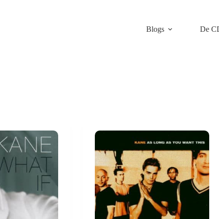
Blogs
De C