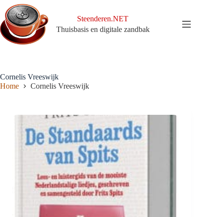
Ga
naar
Steenderen.NET
de
Thuisbasis en digitale zandbak
inhoud
Cornelis Vreeswijk
Home
Cornelis Vreeswijk