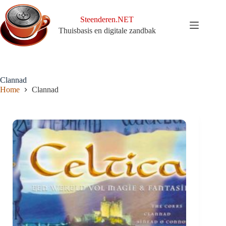
Ga
naar
Steenderen.NET
de
Thuisbasis en digitale zandbak
inhoud
Clannad
Home
Clannad