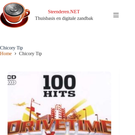
Ga
naar
Steenderen.NET
de
Thuisbasis en digitale zandbak
inhoud
Chicory Tip
Home
Chicory Tip