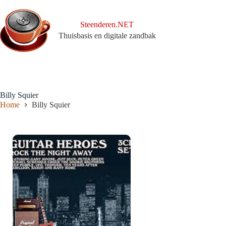
Ga
naar
de
Steenderen.NET
inhoud
Thuisbasis en digitale zandbak
Billy Squier
Home
Billy Squier