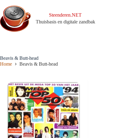
Ga
naar
de
Steenderen.NET
inhoud
Thuisbasis en digitale zandbak
Beavis & Butt-head
Home
Beavis & Butt-head