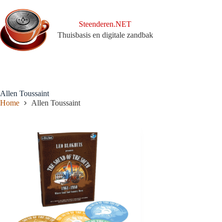
Ga
naar
de
Steenderen.NET
inhoud
Thuisbasis en digitale zandbak
Allen Toussaint
Home
Allen Toussaint