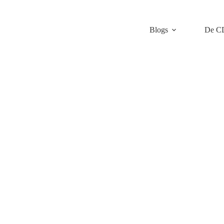
Blogs
De C