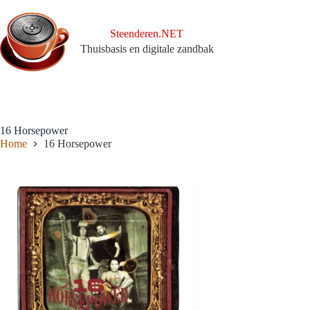
Ga
naar
de
Steenderen.NET
inhoud
Thuisbasis en digitale zandbak
16 Horsepower
Home
16 Horsepower